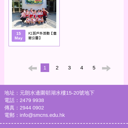
15
K1班戶外活動【童
May
遊公園】
1
2
3
4
5
地址：元朗水邊圍邨湖水樓15-20號地下
電話：2479 9938
傳真：2944 0902
電郵：info@smcns.edu.hk