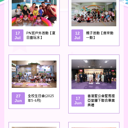
17
PN班戶外活動【夏
12
親子活動【齊來動
Jul
日童玩水】
Jul
一動】
27
全校生日會(2025
香港聖公會聖馬提
17
Jun
年5-6月)
亞堂屬下聯合畢業
Jun
典禮