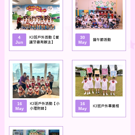
4
K3班戶外活動【愛
30
端午節活動
Jun
護牙齒有辦法】
May
16
K3班戶外活動【小
16
K3班戶外畢業相
May
小理財師】
May