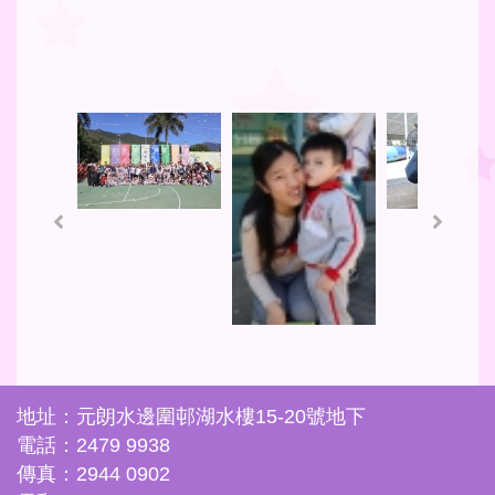
地址：元朗水邊圍邨湖水樓15-20號地下
電話：2479 9938
傳真：2944 0902