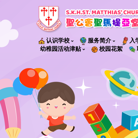
认识学校
服务简介
入
社會福利署轄下管理的服務
幼稚园活动津贴
校园花絮