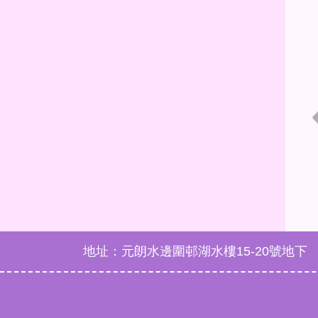
地址：元朗水邊圍邨湖水樓15-20號地下