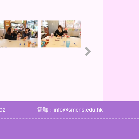
02
電郵：info@smcns.edu.hk