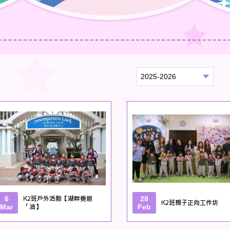
6
K2班戶外活動【湖畔樂遊
28
K2班親子正向工作坊
Mar
「油】
Feb