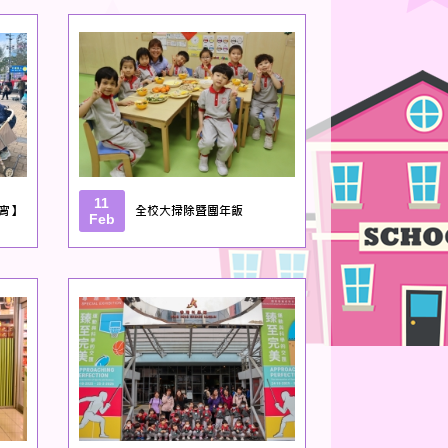
11
宵】
全校大掃除暨團年飯
Feb