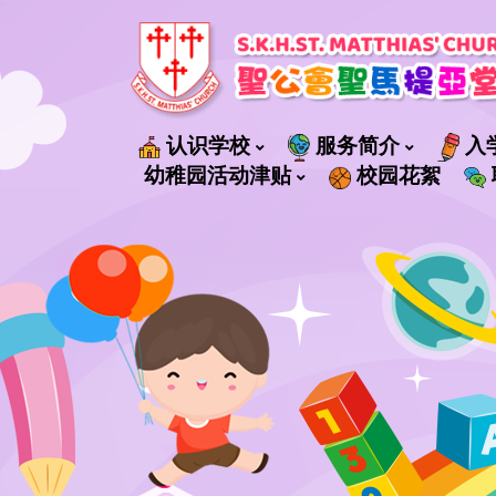
认识学校
服务简介
入
社會福利署轄下管理的服務
幼稚园活动津贴
校园花絮