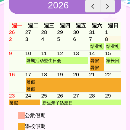
2026
週一
週二
週三
週四
週五
週六
週日
26
27
28
29
30
31
1
2
3
4
5
6
7
8
结业礼彩排
结业礼
9
10
11
12
13
14
15
暑期活动暨生日会
暑假
家长日
暑假
16
17
18
19
20
21
22
暑假
暑假
23
24
25
26
27
28
29
暑假
新生亲子适应日
暑假
公衆假期
新生适应日
30
31
1
2
3
4
5
學校假期