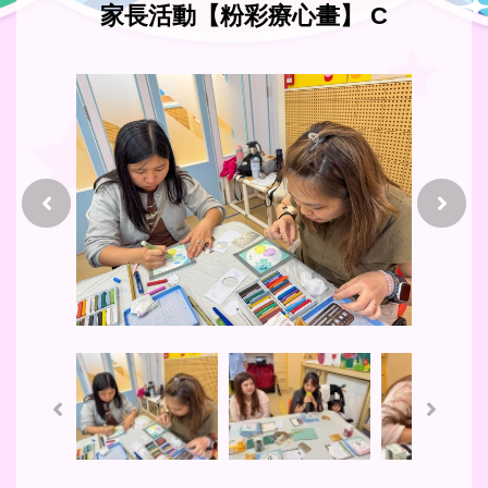
家長活動【粉彩療心畫】 C