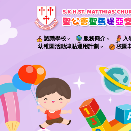
認識學校
服務簡介
入
社會福利署轄下管理的服務
幼稚園活動津貼運用計劃
校園