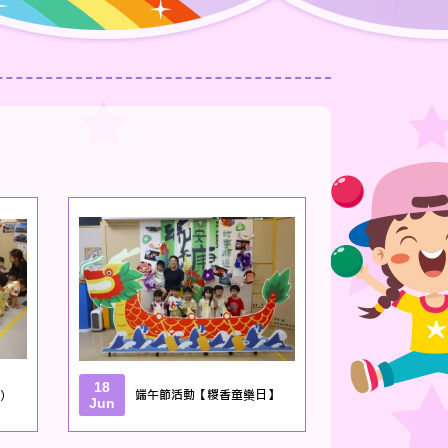
18
)
端午節活動【糉香童樂日】
Jun