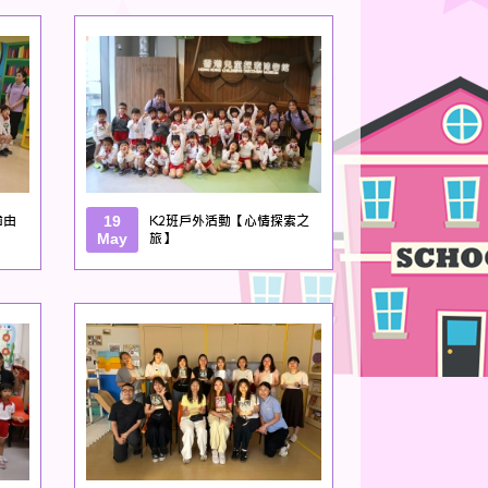
齒由
19
K2班戶外活動【心情探索之
May
旅】