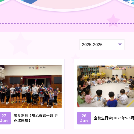
27
家長活動【身心靈鬆一鬆-匹
26
全校生日會(2026年5-6月
Jun
克球體驗】
Jun