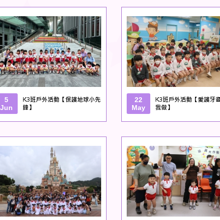
5
K3班戶外活動【保護地球小先
22
K3班戶外活動【愛護牙
Jun
鋒】
May
我做】