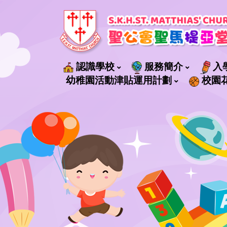
認識學校
服務簡介
入
社會福利署轄下管理的服務
幼稚園活動津貼運用計劃
校園