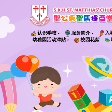
认识学校
服务简介
入
社會福利署轄下管理的服務
幼稚园活动津贴
校园花絮