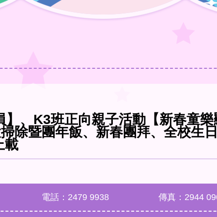
員】、K3班正向親子活動【新春童
除暨團年飯、新春團拜、全校生日會(2
上載
電話：2479 9938
傳真：2944 09