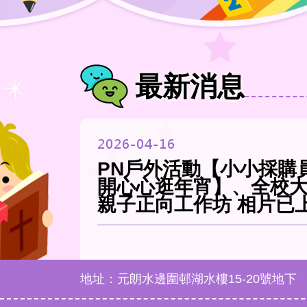
最新消息
2026-04-16
PN戶外活動【小小採購
開心心逛年宵】、全校大掃
親子正向工作坊 相片已
地址：元朗水邊圍邨湖水樓15-20號地下