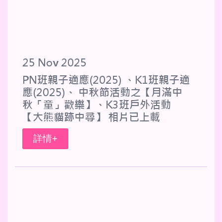
25 Nov 2025
PN班親子適應(2025) 、K1班親子適
應(2025)、 中秋節活動之【月滿中
秋「童」歡樂】、K3班戶外活動
【大熊貓跡中尋】 相片已上載
詳情+