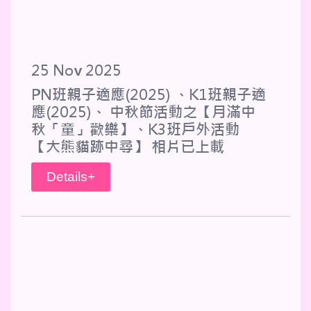
25 Nov 2025
PN班親子適應(2025) 、K1班親子適
應(2025)、 中秋節活動之【月滿中
秋「童」歡樂】、K3班戶外活動
【大熊貓跡中尋】 相片已上載
Details+