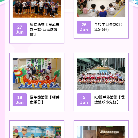
家長活動【身心靈
26
全校生日會(2026
27
鬆一鬆-匹克球體
Jun
年5-6月)
Jun
驗】
18
端午節活動【糉香
5
K3班戶外活動【保
Jun
童樂日】
Jun
護地球小先鋒】