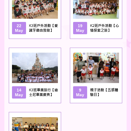
22
K3班戶外活動【愛
19
K2班戶外活動【心
May
護牙齒由我做】
May
情探索之旅】
14
K3班畢業旅行【迪
9
親子活動【五感體
May
士尼畢業慶典】
May
驗日】