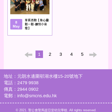
家長活動【身心靈
8
鬆一鬆-鏤刻小夜
May
燈】
1
2
3
4
5
地址：元朗水邊圍邨湖水樓15-20號地下
電話：2479 9938
傳真：2944 0902
電郵：info@smcns.edu.hk
© 2021. 聖公會聖馬提亞堂幼兒學校. All rights reserved.